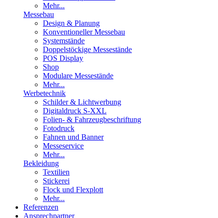
Mehr...
Messebau
Design & Planung
Konventioneller Messebau
Systemstände
Doppelstöckige Messestände
POS Display
Shop
Modulare Messestände
Mehr...
Werbetechnik
Schilder & Lichtwerbung
Digitaldruck S-XXL
Folien- & Fahrzeugbeschriftung
Fotodruck
Fahnen und Banner
Messeservice
Mehr...
Bekleidung
Textilien
Stickerei
Flock und Flexplott
Mehr...
Referenzen
Ansprechpartner