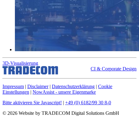
3D-Visualisierung
CI & Corporate Design
Impressum
|
Disclaimer
|
Datenschutzerklärung
|
Cookie
Einstellungen
|
NowAssist - unsere Eigenmarke
Bitte aktivieren Sie Javascript!
|
+49 (0) 6182/99 30 8-0
© 2026 Website by TRADECOM Digital Solutions GmbH