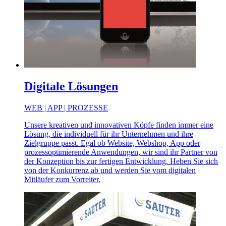
Digitale Lösungen
WEB | APP | PROZESSE
Unsere kreativen und innovativen Köpfe finden immer eine
Lösung, die individuell für ihr Unternehmen und ihre
Zielgruppe passt. Egal ob Website, Webshop, App oder
prozessoptimierende Anwendungen, wir sind ihr Partner von
der Konzeption bis zur fertigen Entwicklung. Heben Sie sich
von der Konkurrenz ab und werden Sie vom digitalen
Mitläufer zum Vorreiter.