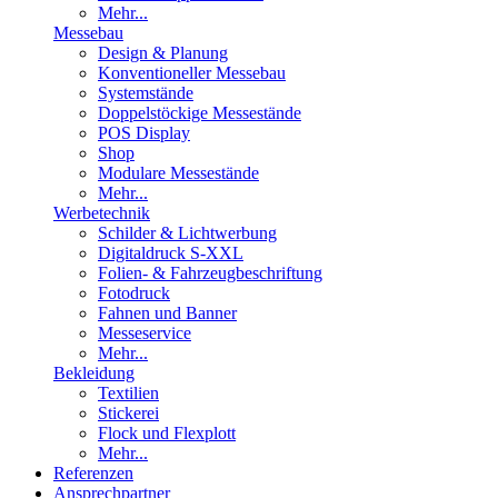
Mehr...
Messebau
Design & Planung
Konventioneller Messebau
Systemstände
Doppelstöckige Messestände
POS Display
Shop
Modulare Messestände
Mehr...
Werbetechnik
Schilder & Lichtwerbung
Digitaldruck S-XXL
Folien- & Fahrzeugbeschriftung
Fotodruck
Fahnen und Banner
Messeservice
Mehr...
Bekleidung
Textilien
Stickerei
Flock und Flexplott
Mehr...
Referenzen
Ansprechpartner