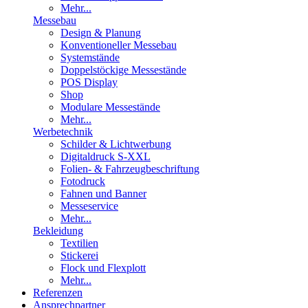
Mehr...
Messebau
Design & Planung
Konventioneller Messebau
Systemstände
Doppelstöckige Messestände
POS Display
Shop
Modulare Messestände
Mehr...
Werbetechnik
Schilder & Lichtwerbung
Digitaldruck S-XXL
Folien- & Fahrzeugbeschriftung
Fotodruck
Fahnen und Banner
Messeservice
Mehr...
Bekleidung
Textilien
Stickerei
Flock und Flexplott
Mehr...
Referenzen
Ansprechpartner