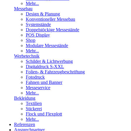
Mehr...
Messebau
Design & Planung
Konventioneller Messebau
Systemstände
Doppelstöckige Messestände
POS Display
Shop
Modulare Messestände
Mehr...
Werbetechnik
Schilder & Lichtwerbung
Digitaldruck S-XXL
Folien- & Fahrzeugbeschriftung
Fotodruck
Fahnen und Banner
Messeservice
Mehr...
Bekleidung
Textilien
Stickerei
Flock und Flexplott
Mehr...
Referenzen
Ansprechpartner